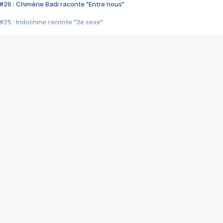
#26 : Chimène Badi raconte "Entre nous"
#25 : Indochine raconte "3e sexe"
#24 : Zaho raconte "C'est chelou"
#23 : Patrick Bruel raconte "Au café des délices"
#22 : Kyo raconte "Le chemin"
#21 : Nolwenn Leroy raconte "Cassé"
#20 : Patrick Hernandez raconte "Born to be alive"
#19 : Lorie raconte "Près de moi"
#18 : Michael Jones raconte "A nos actes manqués" (avec Jean-Jacque
#17 : Khaled raconte "Aïcha"
#16 : Corneille raconte "Parce qu'on vient de loin"
#15 : Indochine raconte "L'aventurier"
14 : Lorie raconte "Sur un air latino"