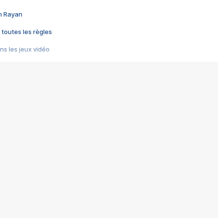
im Rayan
 toutes les règles
s les jeux vidéo
us choquant de Rockstar ? - Le scandale BULLY
e plus moche de Steam
du RÊVE tourne au CAUCHEMAR
pendant 8 heures
it… à tort
umiliés par un jeu vidéo
ire - Final Fantasy 8
ti un empire - Age of Empires
story DOFUS