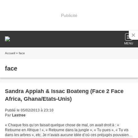
Publicité
MENU
Accueil
» face
face
Sandra Appiah & Issac Boateng (Face 2 Face
Africa, Ghana/Etats-Unis)
Publié le 05/02/2013 à 23:10
Par
Lastree
« Chaque fois qu’on faisait quelque chose de mal, on avait droit à : «
Retourne en Afrique ! », « Retourne dans la jungle », « Tu pues », « Tu vis
dans les arbres », etc. Je n’avais aucune idée d’où ces préjugés pouvaient