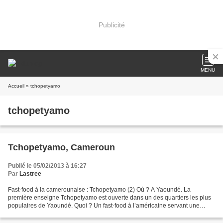
Publicité
MENU
Accueil
» tchopetyamo
tchopetyamo
Tchopetyamo, Cameroun
Publié le 05/02/2013 à 16:27
Par
Lastree
Fast-food à la camerounaise : Tchopetyamo (2) Où ? A Yaoundé. La
première enseigne Tchopetyamo est ouverte dans un des quartiers les plus
populaires de Yaoundé. Quoi ? Un fast-food à l’américaine servant une
gastronomie camerounaise authentique, nommé...