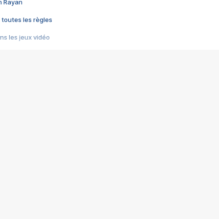
im Rayan
 toutes les règles
s les jeux vidéo
us choquant de Rockstar ? - Le scandale BULLY
e plus moche de Steam
du RÊVE tourne au CAUCHEMAR
pendant 8 heures
it… à tort
umiliés par un jeu vidéo
ire - Final Fantasy 8
ti un empire - Age of Empires
story DOFUS
tard, il crée l'un des pires jeux de tous les temps, MindsEye.