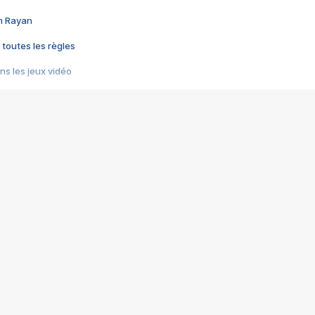
im Rayan
 toutes les règles
s les jeux vidéo
us choquant de Rockstar ? - Le scandale BULLY
e plus moche de Steam
du RÊVE tourne au CAUCHEMAR
pendant 8 heures
it… à tort
umiliés par un jeu vidéo
ire - Final Fantasy 8
ti un empire - Age of Empires
story DOFUS