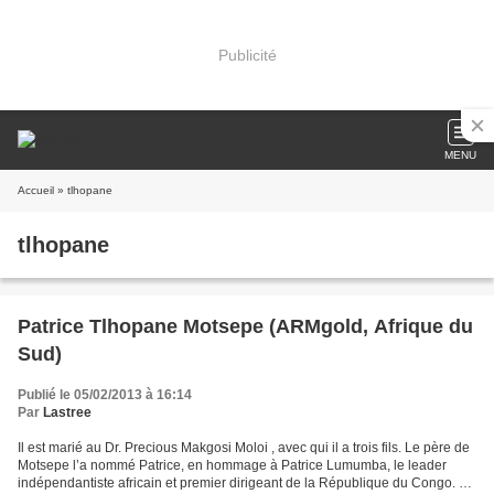
Publicité
MENU
Accueil
» tlhopane
tlhopane
Patrice Tlhopane Motsepe (ARMgold, Afrique du
Sud)
Publié le 05/02/2013 à 16:14
Par
Lastree
Il est marié au Dr. Precious Makgosi Moloi , avec qui il a trois fils. Le père de
Motsepe l’a nommé Patrice, en hommage à Patrice Lumumba, le leader
indépendantiste africain et premier dirigeant de la République du Congo. Le