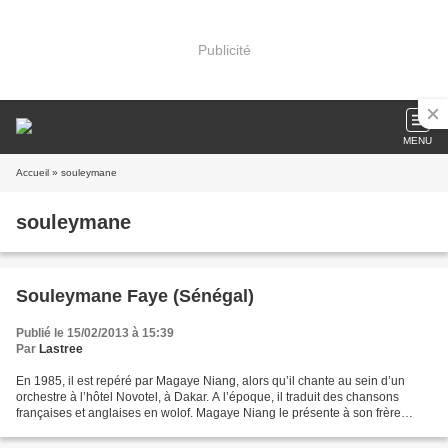
Publicité
MENU
Accueil
» souleymane
souleymane
Souleymane Faye (Sénégal)
Publié le 15/02/2013 à 15:39
Par
Lastree
En 1985, il est repéré par Magaye Niang, alors qu’il chante au sein d’un
orchestre à l’hôtel Novotel, à Dakar. A l’époque, il traduit des chansons
françaises et anglaises en wolof. Magaye Niang le présente à son frère
Prosper Niang , le fondateur du groupe...