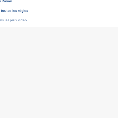
im Rayan
 toutes les règles
s les jeux vidéo
us choquant de Rockstar ? - Le scandale BULLY
e plus moche de Steam
du RÊVE tourne au CAUCHEMAR
pendant 8 heures
it… à tort
umiliés par un jeu vidéo
ire - Final Fantasy 8
ti un empire - Age of Empires
story DOFUS
tard, il crée l'un des pires jeux de tous les temps, MindsEye.