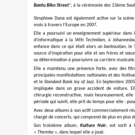
Bantu Biko Street
",
à la cérémonie des 13ème Sout
Simphiwe Dana est également active sur la scène m
mois à travers l’Europe en 2007.
Elle a poursuivi un enseignement supérieur dans 
d'informatique à la
Wits Technikon
, à Johannesb
enfance dans ce qui était alors un bantoustan, le
source d'inspiration pour elle et ses frères et sœ
sa détermination à poursuivre sa carrière musicale
Elle a maintenu une présence forte, avec des tit
principales manifestations nationales et des festiva
et le
Standard Bank Joy of Jazz
. En Septembre 2005, 
impliquée dans un grave accident de voiture. El
chirurgie reconstructive, mais heureusement, elle
période qui suivit, elle prit du temps pour elle : p
Avec deux albums à son actif commercialement réuss
chargé de concerts, qui comprend de plus en plus de
Son troisième album,
Kulture Noir
, est sorti à
«
Themba
», dans lequel elle a joué.