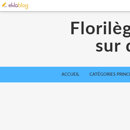
Florilè
sur 
ACCUEIL
CATÉGORIES PRINC