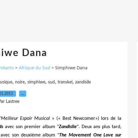
hiwe Dana
endants
>
Afrique du Sud
>
Simphiwe Dana
,
,
,
,
,
usique
noire
simphiwe
sud
transkei
zandisile
01.2013
…
Par Lastree
"
Meilleur Espoir Musical
» (« Best Newcomer») lors de la
ds
avec son premier album "
Zandisi
l
e
". Deux ans plus tard,
, avec son deuxième album "
The Movement One Love sur