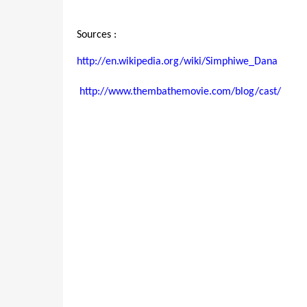
Sources :
http://en.wikipedia.org/wiki/Simphiwe_Dana
http://www.thembathemovie.com/blog/cast/