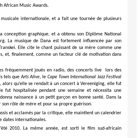
h African Music Awards.
usicale internationale, et a fait une tournée de plusieurs
la conception graphique, et a obtenu son Diplôme National
urg. La musique de Dana est fortement influencée par son
 Transkei. Elle cite le chant puissant de sa mère comme une
urs, et, finalement, comme un facteur clé de motivation dans
.
res fréquemment joués en radio, des concerts live
lors des
ls tels que
Arts Alive
, le
Cape Town International Jazz Festival
alors qu’elle se rendait à un concert à Vereeniging, elle fut
le fut hospitalisée pendant une semaine et nécessita une
 donna naissance à un petit garçon en bonne santé. Dans la
our son rôle de mère et pour sa propre guérison.
is et acclamés par la critique, elle maintient un calendrier
 dates internationales.
 l’été 2010. La même année, est sorti le film sud-africain