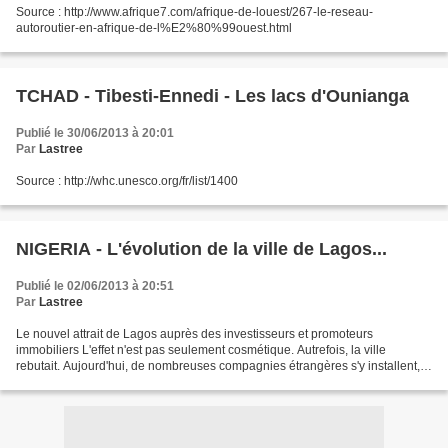
Source : http://www.afrique7.com/afrique-de-louest/267-le-reseau-
autoroutier-en-afrique-de-l%E2%80%99ouest.html
TCHAD - Tibesti-Ennedi - Les lacs d'Ounianga
Publié le 30/06/2013 à 20:01
Par
Lastree
Source : http://whc.unesco.org/fr/list/1400
NIGERIA - L'évolution de la ville de Lagos...
Publié le 02/06/2013 à 20:51
Par
Lastree
Le nouvel attrait de Lagos auprès des investisseurs et promoteurs
immobiliers L'effet n'est pas seulement cosmétique. Autrefois, la ville
rebutait. Aujourd'hui, de nombreuses compagnies étrangères s'y installent,
comme la chaîne de supermarchés sud-africaine...