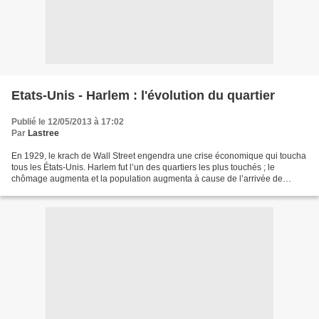
Etats-Unis - Harlem : l'évolution du quartier
Publié le 12/05/2013 à 17:02
Par
Lastree
En 1929, le krach de Wall Street engendra une crise économique qui toucha
tous les États-Unis. Harlem fut l’un des quartiers les plus touchés ; le
chômage augmenta et la population augmenta à cause de l’arrivée de
nouveaux migrants du sud. Dans les années...