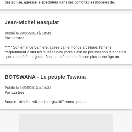
déstabilise, agresse le spectateur dans ses confortables modèles de
représentation, le met face à une ambiguïté...
Jean-Michel Basquiat
Publié le 28/05/2013 à 18:49
Par
Lastree
***** Son enfance Sa mère, attirée par le monde artistique, l'amène
fréquemment visiter les musées new yorkais afin de pousser son talent ainsi
que son intérêt. Le jeune Basquiat démontre dès son plus jeune âge un
intérêt très prononcé pour l'art. C’est...
BOTSWANA - Le peuple Tswana
Publié le 14/05/2013 à 14:31
Par
Lastree
Source : http://en.wikipedia.org/wiki/Tswana_people