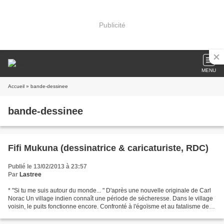
Publicité
MENU
Accueil
» bande-dessinee
bande-dessinee
Fifi Mukuna (dessinatrice & caricaturiste, RDC)
Publié le 13/02/2013 à 23:57
Par
Lastree
* "Si tu me suis autour du monde... " D'après une nouvelle originale de Carl
Norac Un village indien connaît une période de sécheresse. Dans le village
voisin, le puits fonctionne encore. Confronté à l'égoïsme et au fatalisme des
habitants des deux villages,...