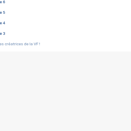
e 6
e 5
e 4
e 3
s créatrices de la VF !
e 2
e 1
e Mektoub My Love arrive enfin ! Rencontre avec Shaïn Boumedine et Sal
i : après Toni en famille
elle réalise le bouleversant Dites lui que je l'aime
ais ! Rencontre autour de Vie privée de Rebecca Zlotowski
 de Marguerite, Grave... Rencontre avec Ella Rumpf
 Les Rêveurs, un film intime sur la santé mentale