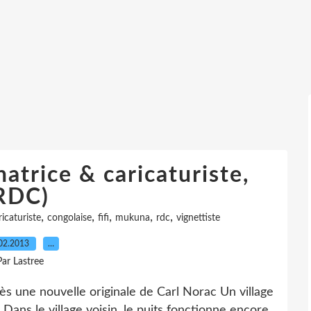
atrice & caricaturiste,
RDC)
,
,
,
,
,
ricaturiste
congolaise
fifi
mukuna
rdc
vignettiste
02.2013
…
Par Lastree
rès une nouvelle originale de Carl Norac Un village
Dans le village voisin, le puits fonctionne encore.