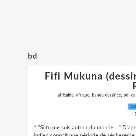
bd
Fifi Mukuna (dessin
,
,
,
,
africaine
afrique
bande-dessinée
bd
ca
13.
* "Si tu me suis autour du monde... " D'ap
indien connaît une période de sécheresse. 