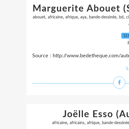
Marguerite Abouet (S
,
,
,
,
,
,
abouet
africaine
afrique
aya
bande-dessinée
bd
c
12.
Source : http://www.bedetheque.com/au
L
Joëlle Esso (
,
,
,
africaine
africains
afrique
bande-dessiné