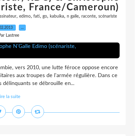
ariste, France/Cameroun)
,
,
,
,
,
,
,
ssinateur
edimo
fati
go
kabuika
n galle
raconte
scénariste
02.2013
…
Par Lastree
ombie, vers 2010, une lutte féroce oppose encore
litaires aux troupes de l'armée régulière. Dans ce
délinquants se débrouille en...
ire la suite