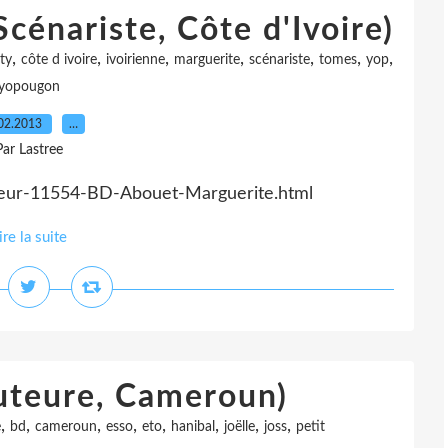
cénariste, Côte d'Ivoire)
,
,
,
,
,
,
,
ity
côte d ivoire
ivoirienne
marguerite
scénariste
tomes
yop
yopougon
02.2013
…
Par Lastree
teur-11554-BD-Abouet-Marguerite.html
ire la suite
Auteure, Cameroun)
,
,
,
,
,
,
,
,
e
bd
cameroun
esso
eto
hanibal
joëlle
joss
petit