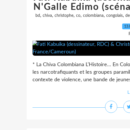
N'Galle Edimo (scén
,
,
,
,
,
,
bd
chiva
christophe
co
colombiana
congolais
de
13.
* La Chiva Colombiana L’Histoire… En Col
les narcotrafiquants et les groupes parami
contexte de violence, une bande de jeunes 
L